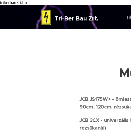
triberbauzrt.hu
T
Tr
i
-Ber
Bau
Zrt.
M
JCB JS175W+ - ömlesz
90cm, 120cm, rézsűka
JCB 3CX - univerzális
rézsűkanál)