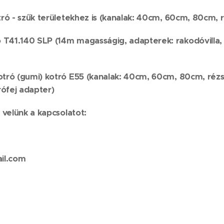
tró - szűk területekhez is (kanalak: 40cm, 60cm, 80cm, 
T41.140 SLP (14m magasságig, adapterek: rakodóvilla,
otró (gumi) kotró E55 (kanalak: 40cm, 60cm, 80cm, réz
ófej adapter)
 velünk a kapcsolatot:
il.com