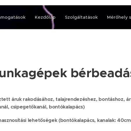
ámogatások
Kezdőlap
Szolgáltatások
Mérőhely s
unkagépek bérbeadá
tett áruk rakodásához, talajrendezéshez, bontáshoz, ár
nál, csipegetőkanál, bontókalapács)
 hasznosítási lehetőségek (bontókalapács, kanalak: 40c