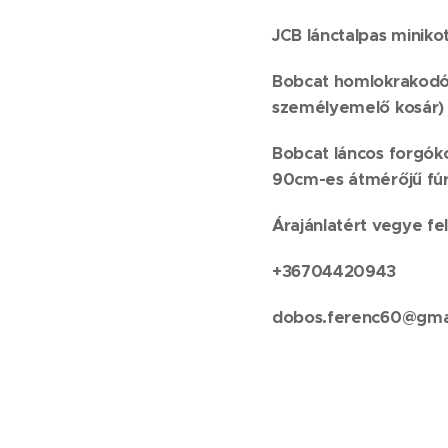
JCB lánctalpas miniko
Bobcat homlokrakodó 
személyemelő kosár)
Bobcat láncos forgók
90cm-es átmérőjű fúr
Árajánlatért vegye fel
+36704420943
dobos.ferenc60@gma