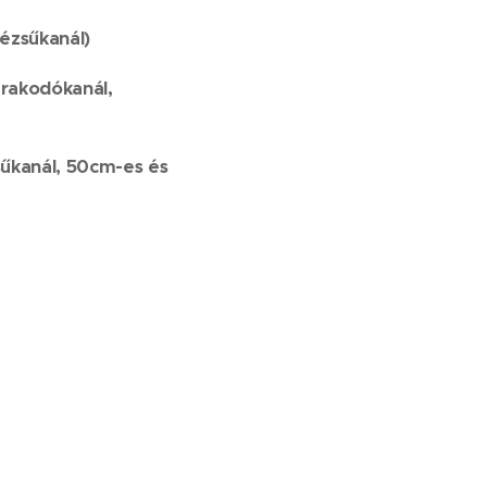
rézsűkanál)
 rakodókanál,
sűkanál, 50cm-es és